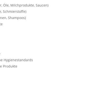
, Öle, Milchprodukte, Saucen)
e, Schmierstoffe)
onen, Shampoos)
te
e
he Hygienestandards
e Produkte