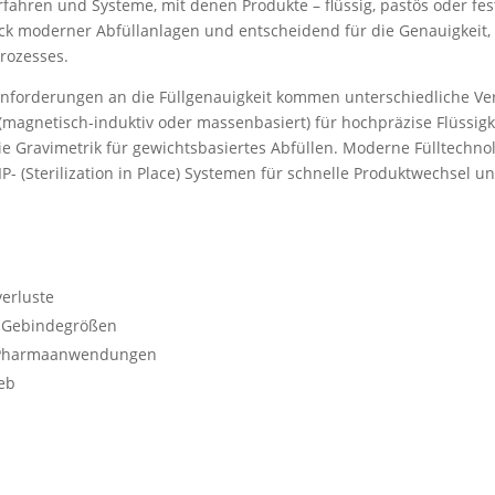
fahren und Systeme, mit denen Produkte – flüssig, pastös oder fest
tück moderner Abfüllanlagen und entscheidend für die Genauigkeit
rozesses.
 Anforderungen an die Füllgenauigkeit kommen unterschiedliche Ve
(magnetisch-induktiv oder massenbasiert) für hochpräzise Flüssig
 Gravimetrik für gewichtsbasiertes Abfüllen. Moderne Fülltechnol
SIP- (Sterilization in Place) Systemen für schnelle Produktwechsel 
verluste
n Gebindegrößen
nd Pharmaanwendungen
ieb